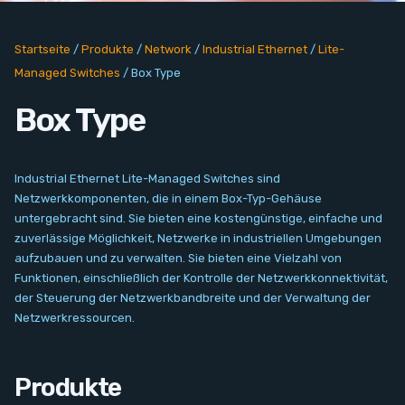
PC Add-On Cards
Startseite
/
Produkte
/
Network
/
Industrial Ethernet
/
Lite-
Network
Managed Switches
/
Box Type
Vision & Video
Box Type
Software
Industrial Ethernet Lite-Managed Switches sind
Signal Conditioning
Netzwerkkomponenten, die in einem Box-Typ-Gehäuse
untergebracht sind. Sie bieten eine kostengünstige, einfache und
zuverlässige Möglichkeit, Netzwerke in industriellen Umgebungen
Sensors and Accessories
aufzubauen und zu verwalten. Sie bieten eine Vielzahl von
Funktionen, einschließlich der Kontrolle der Netzwerkkonnektivität,
Other
der Steuerung der Netzwerkbandbreite und der Verwaltung der
Netzwerkressourcen.
Filter
Produkte
Neuigkeiten