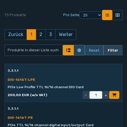
73 Produkte
Pro Seite
Zurück
1
2
3
Weiter
Reset
Filter
3.3.1.1
DIO-1616T-LPE
PCIe Low Profile TTL 16/16 channel DIO Card
-
+
200,00 EUR (w/o VAT)
3.3.1.1
DIO-1616T-PE
PCIe TTL 16/16 channel digital input/output Card