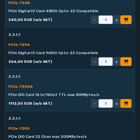
PCIe-7248
PCIe Digital IO Card 48DIO Opto-22 Compatible
-
+
240,00 EUR (w/o VAT)
3.3.1.1
PCIe-7296
PCIe Digital IO Card 96DIO Opto-22 Compatible
-
+
266,00 EUR (w/o VAT)
3.3.1.1
PCIe-7300A
PCIe DIO Card 16 In/16Out TTL max 80MBytes/s
-
+
1112,00 EUR (w/o VAT)
3.3.1.1
PCIe-7350
PCIe DIO Card 32 Chan max 200MBytes/s