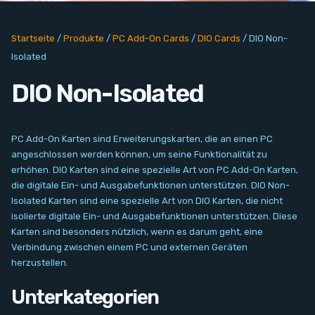
PC Add-On Cards
Startseite
/
Produkte
/
PC Add-On Cards
/
DIO Cards
/
DIO Non-
Network
Isolated
Vision & Video
DIO Non-Isolated
Software
PC Add-On Karten sind Erweiterungskarten, die an einen PC
Signal Conditioning
angeschlossen werden können, um seine Funktionalität zu
erhöhen. DIO Karten sind eine spezielle Art von PC Add-On Karten,
die digitale Ein- und Ausgabefunktionen unterstützen. DIO Non-
Sensors and Accessories
Isolated Karten sind eine spezielle Art von DIO Karten, die nicht
isolierte digitale Ein- und Ausgabefunktionen unterstützen. Diese
Other
Karten sind besonders nützlich, wenn es darum geht, eine
Verbindung zwischen einem PC und externen Geräten
herzustellen.
Filter
Unterkategorien
Neuigkeiten