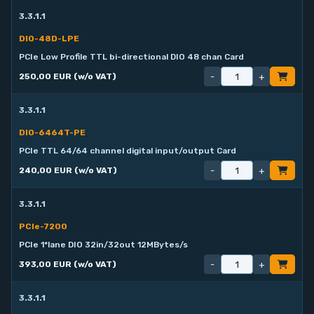
3.3.1.1
DIO-48D-LPE
PCIe Low Profile TTL bi-directional DIO 48 chan Card
-
+
250,00 EUR (w/o VAT)
3.3.1.1
DIO-6464T-PE
PCIe TTL 64/64 channel digital input/output Card
-
+
240,00 EUR (w/o VAT)
3.3.1.1
PCIe-7200
PCIe 1*lane DIO 32in/32out 12MBytes/s
-
+
393,00 EUR (w/o VAT)
3.3.1.1