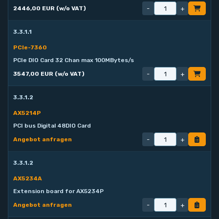
-
+
2446,00 EUR (w/o VAT)
3.3.1.1
PCIe-7360
PCIe DIO Card 32 Chan max 100MBytes/s
-
+
3547,00 EUR (w/o VAT)
3.3.1.2
AX5214P
PCI bus Digital 48DIO Card
-
+
Angebot anfragen
3.3.1.2
AX5234A
Extension board for AX5234P
-
+
Angebot anfragen