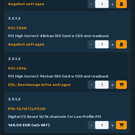
-
+
Angebot anfragen
3.3.1.2
PCI-7348
PCI High Current 48chan DIO Card w COS and readback
-
+
Angebot anfragen
3.3.1.2
PCI-7396
PCI High Current 96chan DIO Card w COS and readback
-
+
EOL, Restmenge bitte anfragen
3.3.1.2
PIO-16/16T(LPCI)H
Digital I/O Board 16/16 channels for Low Profile PCI
-
+
160,00 EUR (w/o VAT)