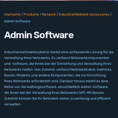
PC Add-On Cards
Startseite
/
Produkte
/
Network
/
Industrial Network Accessories
/
Network
Admin Software
Vision & Video
Admin Software
Software
Industriennetzwerkzubehör bietet eine umfassende Lösung für die
Signal Conditioning
Verwaltung Ihres Netzwerks. Es umfasst Netzwerkkomponenten
und -software, die Ihnen bei der Einrichtung und Verwaltung Ihres
Netzwerks helfen. Das Zubehör umfasst Netzwerkkabel, Switches,
Sensors and Accessories
Router, Modems und andere Komponenten, die zur Einrichtung
Ihres Netzwerks erforderlich sind. Darüber hinaus bietet es eine
Other
Reihe von Verwaltungssoftware, einschließlich Admin-Software,
die Ihnen bei der Verwaltung Ihres Netzwerks hilft. Mit diesem
Zubehör können Sie Ihr Netzwerk sicher, zuverlässig und effizient
Filter
verwalten.
Neuigkeiten