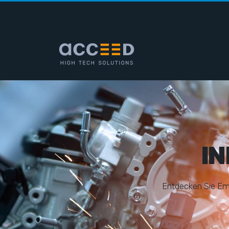
I
E
n
t
d
e
c
k
e
n
S
i
e
E