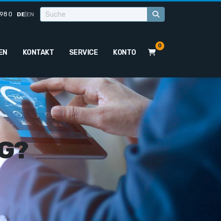
98 0
DE
|
EN
0
EN
KONTAKT
SERVICE
KONTO
G?