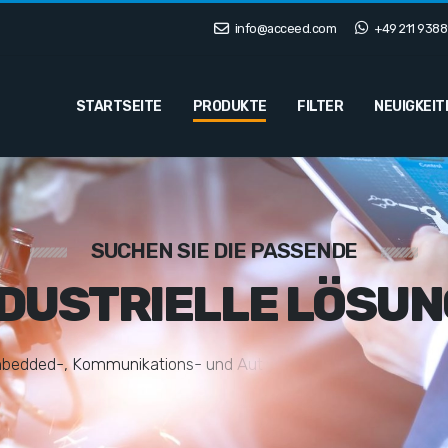
info@acceed.com
+49 211 9388
STARTSEITE
PRODUKTE
FILTER
NEUIGKEIT
SUCHEN SIE DIE PASSENDE
NDUSTRIELLE LÖSUN
m
b
e
d
d
e
d
-
,
K
o
m
m
u
n
i
k
a
t
i
o
n
s
-
u
n
d
A
u
t
o
m
a
t
i
s
i
e
r
u
n
g