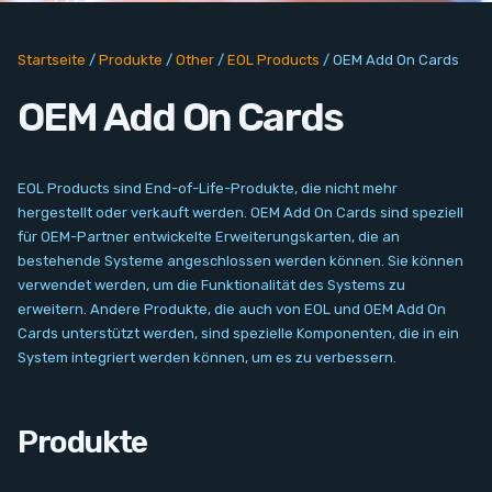
PC Add-On Cards
Startseite
/
Produkte
/
Other
/
EOL Products
/
OEM Add On Cards
Network
OEM Add On Cards
Vision & Video
Software
EOL Products sind End-of-Life-Produkte, die nicht mehr
hergestellt oder verkauft werden. OEM Add On Cards sind speziell
Signal Conditioning
für OEM-Partner entwickelte Erweiterungskarten, die an
bestehende Systeme angeschlossen werden können. Sie können
verwendet werden, um die Funktionalität des Systems zu
Sensors and Accessories
erweitern. Andere Produkte, die auch von EOL und OEM Add On
Cards unterstützt werden, sind spezielle Komponenten, die in ein
Other
System integriert werden können, um es zu verbessern.
Filter
Produkte
Neuigkeiten