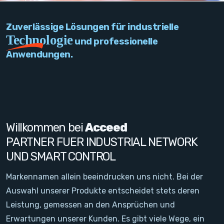
PC Add-On Cards
Zuverlässige Lösungen für industrielle
Network
Technologie
und professionelle
Anwendungen.
Vision & Video
Software
Signal Conditioning
Willkommen bei
Acceed
Sensors and Accessories
PARTNER FUER INDUSTRIAL NETWORK
UND SMART CONTROL
Other
Markennamen allein beeindrucken uns nicht. Bei der
Filter
Auswahl unserer Produkte entscheidet stets deren
Leistung, gemessen an den Ansprüchen und
Neuigkeiten
Erwartungen unserer Kunden. Es gibt viele Wege, ein