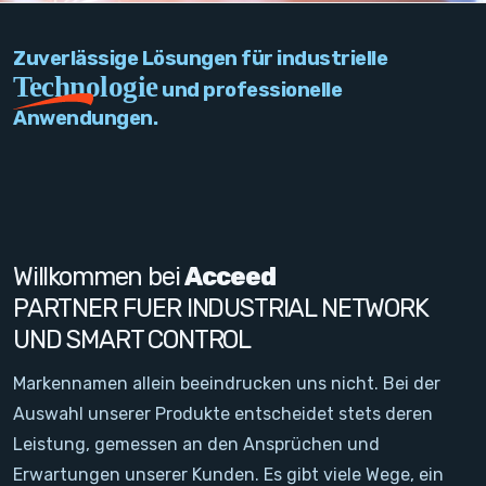
PC Add-On Cards
Zuverlässige Lösungen für industrielle
Network
Technologie
und professionelle
Anwendungen.
Vision & Video
Software
Signal Conditioning
Willkommen bei
Acceed
Sensors and Accessories
PARTNER FUER INDUSTRIAL NETWORK
UND SMART CONTROL
Other
Markennamen allein beeindrucken uns nicht. Bei der
Filter
Auswahl unserer Produkte entscheidet stets deren
Leistung, gemessen an den Ansprüchen und
Neuigkeiten
Erwartungen unserer Kunden. Es gibt viele Wege, ein