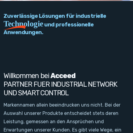
PC Add-On Cards
Zuverlässige Lösungen für industrielle
Network
Technologie
und professionelle
Anwendungen.
Vision & Video
Software
Signal Conditioning
Willkommen bei
Acceed
Sensors and Accessories
PARTNER FUER INDUSTRIAL NETWORK
UND SMART CONTROL
Other
Markennamen allein beeindrucken uns nicht. Bei der
Filter
Auswahl unserer Produkte entscheidet stets deren
Leistung, gemessen an den Ansprüchen und
Neuigkeiten
Erwartungen unserer Kunden. Es gibt viele Wege, ein