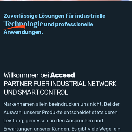
PC Add-On Cards
Zuverlässige Lösungen für industrielle
Network
Technologie
und professionelle
Anwendungen.
Vision & Video
Software
Signal Conditioning
Willkommen bei
Acceed
Sensors and Accessories
PARTNER FUER INDUSTRIAL NETWORK
UND SMART CONTROL
Other
Markennamen allein beeindrucken uns nicht. Bei der
Filter
Auswahl unserer Produkte entscheidet stets deren
Leistung, gemessen an den Ansprüchen und
Neuigkeiten
Erwartungen unserer Kunden. Es gibt viele Wege, ein