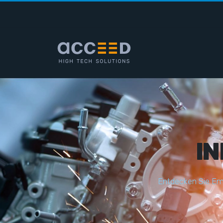
I
E
n
t
d
e
c
k
e
n
S
i
e
E