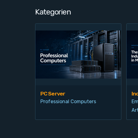
Kategorien
PC Server
In
Professional Computers
Em
Art