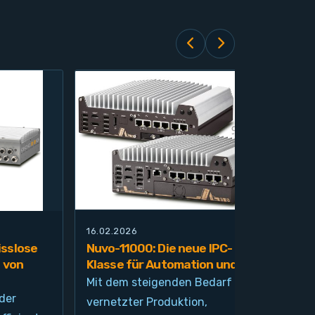
16.02.2026
21.0
sslose
Nuvo-11000: Die neue IPC-
Nuv
 von
Klasse für Automation und KI
Pla
übe
Mit dem steigenden Bedarf an
und
der
vernetzter Produktion,
Die