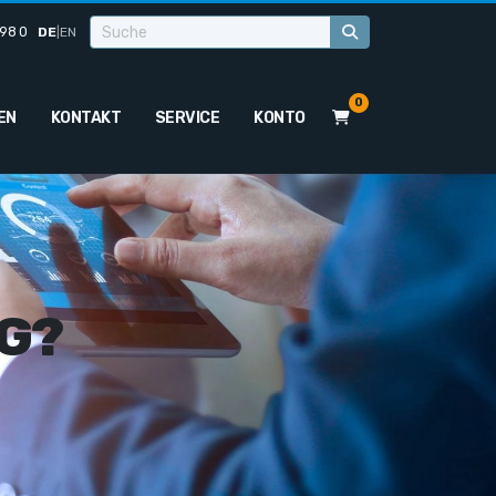
98 0
DE
|
EN
0
EN
KONTAKT
SERVICE
KONTO
G?
ü