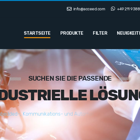
info@acceed.com
+49 211 9388
STARTSEITE
PRODUKTE
FILTER
NEUIGKEIT
SUCHEN SIE DIE PASSENDE
NDUSTRIELLE LÖSUN
m
b
e
d
d
e
d
-
,
K
o
m
m
u
n
i
k
a
t
i
o
n
s
-
u
n
d
A
u
t
o
m
a
t
i
s
i
e
r
u
n
g
s
l
ö
s
u
n
g
e
n
f