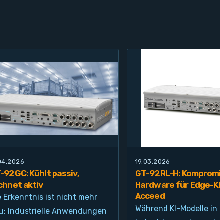
.04.2026
19.03.2026
-92GC: Kühlt passiv,
GT-92RL-H: Kompromi
chnet aktiv
Hardware für Edge-KI
Acceed
e Erkenntnis ist nicht mehr
Während KI-Modelle in 
u: Industrielle Anwendungen