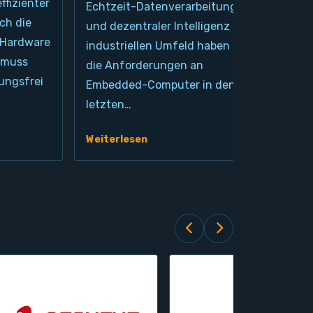
ffizienter
Echtzeit-Datenverarbeitung
bef
ch die
und dezentraler Intelligenz im
im 
 Hardware
industriellen Umfeld haben sich
Pro
 muss
die Anforderungen an
kla
ungsfrei
Embedded-Computer in den
Arc
letzten…
die
Weiterlesen
Wei