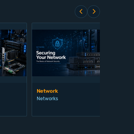
Network
Vis
Networks
Ind
Pro