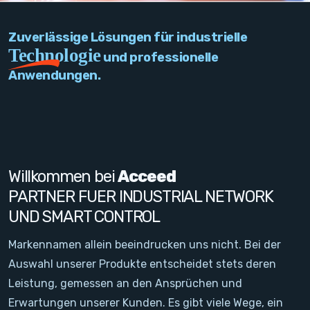
PC Add-On Cards
Zuverlässige Lösungen für industrielle
Network
Technologie
und professionelle
Anwendungen.
Vision & Video
Software
Signal Conditioning
Willkommen bei
Acceed
Sensors and Accessories
PARTNER FUER INDUSTRIAL NETWORK
UND SMART CONTROL
Other
Markennamen allein beeindrucken uns nicht. Bei der
Filter
Auswahl unserer Produkte entscheidet stets deren
Leistung, gemessen an den Ansprüchen und
Neuigkeiten
Erwartungen unserer Kunden. Es gibt viele Wege, ein